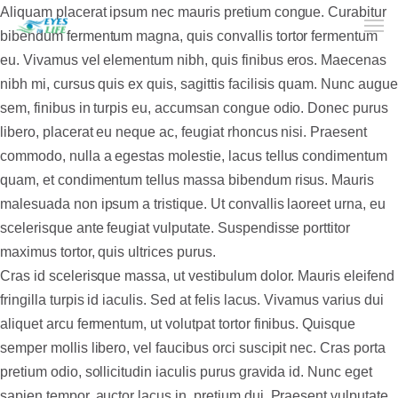
Aliquam placerat ipsum nec mauris pretium congue. Curabitur
bibendum fermentum magna, quis convallis tortor fermentum
eu. Vivamus vel elementum nibh, quis finibus eros. Maecenas
Home
nibh mi, cursus quis ex quis, sagittis facilisis quam. Nunc augue
sem, finibus in turpis eu, accumsan congue odio. Donec purus
What We do
libero, placerat eu neque ac, feugiat rhoncus nisi. Praesent
Your Experience
commodo, nulla a egestas molestie, lacus tellus condimentum
quam, et condimentum tellus massa bibendum risus. Mauris
Who Are We
malesuada non ipsum a tristique. Ut convallis laoreet urna, eu
scelerisque ante feugiat vulputate. Suspendisse porttitor
eGift Cards
maximus tortor, quis ultrices purus.
FAQ
Cras id scelerisque massa, ut vestibulum dolor. Mauris eleifend
fringilla turpis id iaculis. Sed at felis lacus. Vivamus varius dui
aliquet arcu fermentum, ut volutpat tortor finibus. Quisque
semper mollis libero, vel faucibus orci suscipit nec. Cras porta
pretium odio, sollicitudin iaculis purus gravida id. Nunc eget
sapien tempor, auctor lacus in, pretium dui. Praesent vulputate