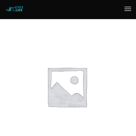
Home
What We do
Your Experience
Who Are We
eGift Cards
FAQ