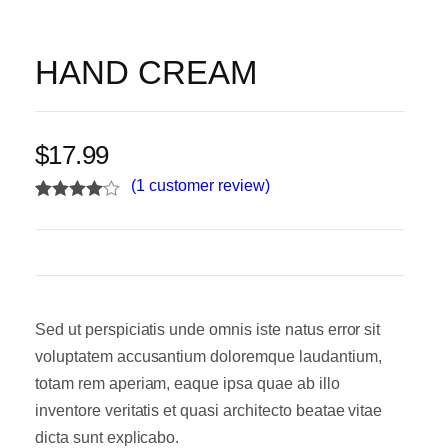
HAND CREAM
$
17.99
(
1
customer review)
Rated
1
4.00
out of 5
based on
customer
rating
Sed ut perspiciatis unde omnis iste natus error sit
voluptatem accusantium doloremque laudantium,
totam rem aperiam, eaque ipsa quae ab illo
inventore veritatis et quasi architecto beatae vitae
dicta sunt explicabo.