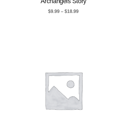
Archangels Story
Price
$
9.99
–
$
18.99
range:
$9.99
through
$18.99