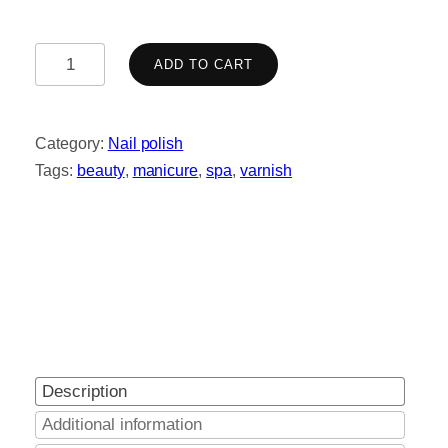
ADD TO CART
Category:
Nail polish
Tags:
beauty
,
manicure
,
spa
,
varnish
Description
Additional information